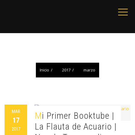
MES:
MARZO 2017
Inicio
2017
marzo
MAR
Mi Primer Booktube |
17
La Flauta de Acuario |
2017